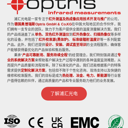
浦汇光电是一家专注于
红外测温及热成像应用技术开发与推广
的公司，
作为
德国奥普瑞斯
Optris GmbH & Co.KG
在中国大陆地区的合作伙伴，我
们拥有一支专业的团队，致力于为客户提供全面的温度测量解决方案。我们
的产品线涵盖了从
单色、双色红外测温仪
到
红外热像仪、扫描热像仪
等多样
化的设备，并包括了
红外校准源(黑体炉)
、
标准级辐射温度计
等一系列配套
产品。此外，我们还提供
设计、安装、调试直至培训
的全流程服务，确保客
户能够获得最优化的产品体验和售后服务。
秉承“
产品可靠耐用、服务持续全程
”的经营理念，我们特别强调通过
专
业的系统解决方案
来帮助客户解决生产过程中遇到的各种温度监测难题，从
而提升产品质量和流程效率。除了标准化的产品，我们还能根据客户的特殊
需求提供
定制化解决方案
，包括但不限于个性化咨询、现场支持以及快捷的
维修和校准服务。我们的目标是成为
热处理、
冶金、电力、新能源
等行业客
户值得信赖的伙伴，通过高质量的产品和专业服务助力他们的业务发展。
了解浦汇光电