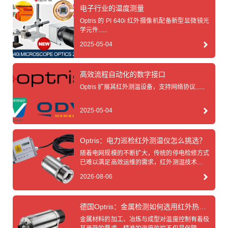
电子行业的温度测量
Optris 的 PI 640i 红外摄像机配备新型显微镜光
学元件......
2025-05-04
高效流程自动化的数字接口
Optris 扩展其红外测温设备，支持网络协议......
2025-05-04
Optris：电力巡检红外测温仪怎么挑选？
随着电网规模的不断扩大，传统的停电检修方式
已难以满足高效运维的需求，红外测温技术作为
一种非接触、快速、安全的检测手段，已成为电
2026-08-06
力巡检中不可或缺的工具，然而面对市场上琳琅
满目的红外测温仪，如何挑选一台真正适合电力
巡检场景的设备？德国Optris红外测温仪生产厂
德国Optris：金属检测如何选用红外热像
家为您梳理出科学选型的核心要点。......
仪？
金属材料的加工、冶炼与成型对温度控制有着极