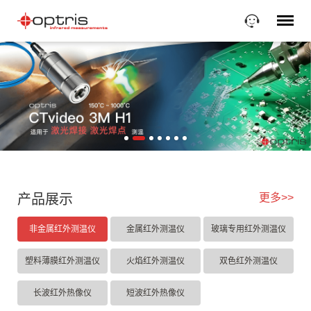
德
国
Optris-
上
海
红
外
测
温
仪
厂
1
2
3
4
5
6
7
家-
红
外
热
像
产品展示
更多>>
仪
生
非金属红外测温仪
金属红外测温仪
玻璃专用红外测温仪
产
厂
家-
塑料薄膜红外测温仪
火焰红外测温仪
双色红外测温仪
浦
汇
长波红外热像仪
短波红外热像仪
光
电