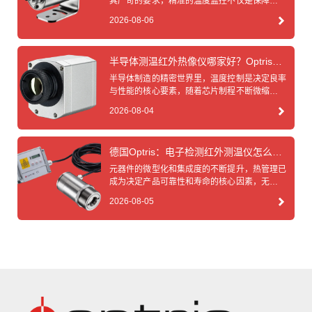
其严苛的要求，精准的温度监控不仅是保障产品
质量的基石，更是优化工艺流程、降低能耗的关
2026-08-06
键，然而金属材料（如钢、铁、铜、铝等）在高
温下往往表面光亮，发射率极低且动态变化，这
成为了传统长波红外热像仪难以逾越的“阿喀琉
半导体测温红外热像仪哪家好？Optris怎
斯之踵”，面对这一行业痛点，德国Optris红外热
么样？
像仪生产厂家凭借深厚的技术积淀，为金属检测
半导体制造的精密世界里，温度控制是决定良率
提供了破局之道，那么金属检测究竟该如何选用
与性能的核心要素，随着芯片制程不断微缩、功
红外热像仪？......
率密度持续攀升，传统的接触式测温已难以满足
2026-08-04
产线对非接触、高精度、实时反馈的严苛要求，
面对市场上琳琅满目的红外热像仪品牌，究竟
“半导体测温红外热像仪哪家好”？深耕非接触式
德国Optris：电子检测红外测温仪怎么
测温领域二十余年的德国Optris（奥普瑞斯），
选？
正以德国精工品质与前沿技术创新，为这一行业
元器件的微型化和集成度的不断提升，热管理已
难题提供权威解答。......
成为决定产品可靠性和寿命的核心因素，无论是
PCB板的焊接质量检查、芯片封装的热应力测
2026-08-05
试，还是电子元器件的失效分析，非接触式的红
外测温技术都扮演着不可或缺的角色，面对市场
上琳琅满目的测温设备，工程师们常常面临一个
关键问题：电子检测红外测温仪究竟该怎么选？
德国Optris红外测温仪生产厂家为您梳理了以下
核心选型指南......