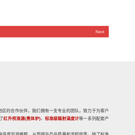
Next
地区的合作伙伴，我们拥有一支专业的团队，致力于为客户
了
红外校准源(黑体炉)
、
标准级辐射温度计
等一系列配套产
种温度监测难题，从而提升产品质量和流程效率。除了标准