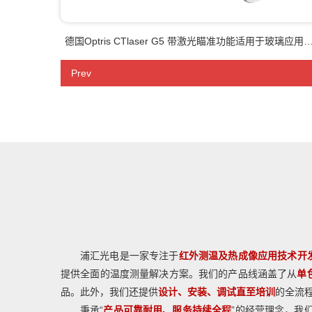
德国Optris CTlaser G5 带激光瞄准功能适用于玻璃应用
高性能红外测温仪
Prev
浦汇光电是一家专注于
红外测温及热成像应用技术开
提供全面的温度测量解决方案。我们的产品线涵盖了从
单
品。此外，我们还提供
设计、安装、调试直至培训
的全流
秉承“
产品可靠耐用、服务持续全程
”的经营理念，我