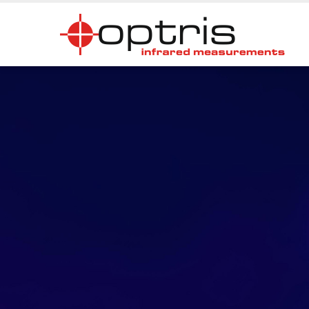
德
国
optris-
上
海
红
外
测
温
仪
厂
家
_
第
2
页